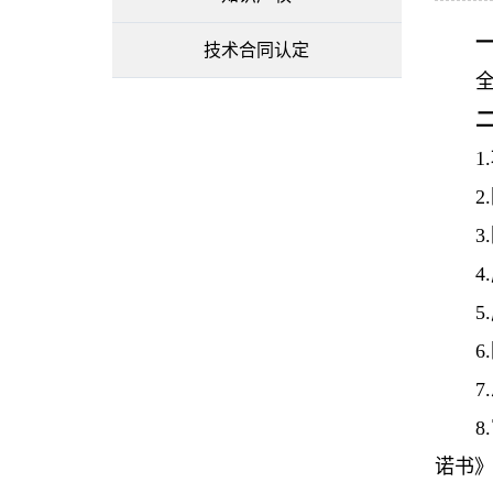
技术合同认定
2
5
6
诺书