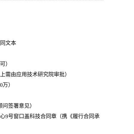
合同文本
即可）
万以上需由应用技术研究院审批）
0万）
律顾问签署意见）
中心9号窗口盖科技合同章（携《履行合同承
）